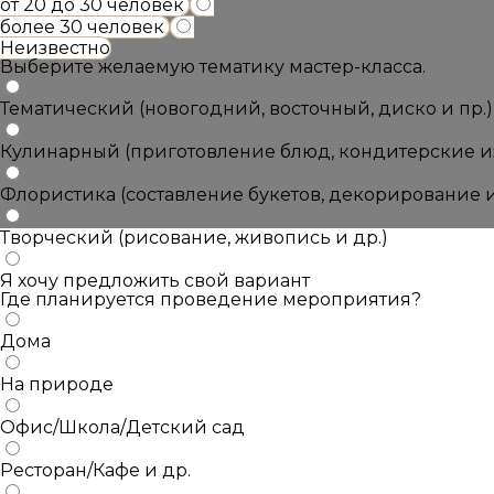
от 20 до 30 человек
более 30 человек
Неизвестно
Выберите желаемую тематику мастер-класса.
Тематический (новогодний, восточный, диско и пр.)
Кулинарный (приготовление блюд, кондитерские из
Флористика (составление букетов, декорирование и
Творческий (рисование, живопись и др.)
Я хочу предложить свой вариант
Где планируется проведение мероприятия?
Дома
На природе
Офис/Школа/Детский сад
Ресторан/Кафе и др.