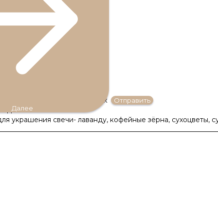
зличных видов и свечной воск
Отправить
Далее
оздания свечи из воска
ля украшения свечи- лаванду, кофейные зёрна, сухоцветы, 