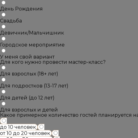
День Рождения
Свадьба
Девичник/Мальчишник
Городское мероприятие
У меня свой вариант
Для кого нужно провести мастер-класс?
Для взрослых (18+ лет)
Для подростков (13-17 лет)
Для детей (до 12 лет)
Для взрослых и детей
Какое примерное количество гостей планируется 
до 10 человек
от 10 до 20 человек