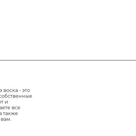
 воска - это
 собственные
т и
аете все
а также
вам.