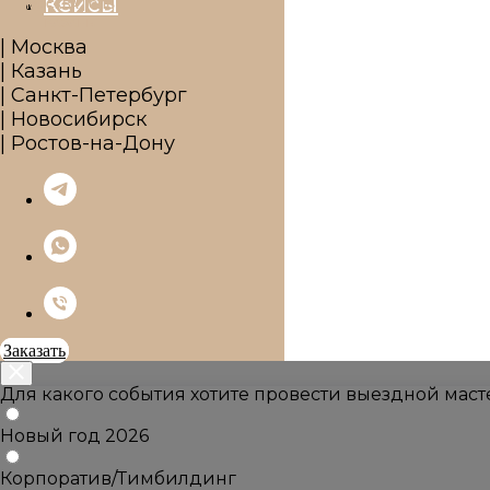
Кейсы
| Москва
| Казань
| Санкт-Петербург
| Новосибирск
| Ростов-на-Дону
Заказать
Для какого события хотите провести выездной маст
Новый год 2026
Корпоратив/Тимбилдинг