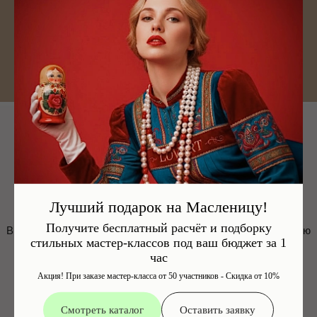
ЗАКАЗАТЬ ЗВОНОК
Свяжитесь с нами
Политика
Lovart.info@ya.ru
конфиденциальности
©
2024 «LOVART» Выездные
Все права
мастер-классы в Москве и МО
защищены
Лучший подарок на Масленицу!
Получите бесплатный расчёт и подборку
стильных мастер-классов под ваш бюджет за 1
час
Акция! При заказе мастер-класса от 50 участников - Скидка от 10%
Смотреть каталог
Оставить заявку