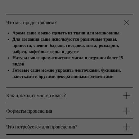
Что мы предоставляем?
Арома саше можно сделать из ткани или мешковины
Для создания саше используются различные травы,
пряности, специи- бадьян, гвоздика, мята, розмарин,
+7
чабрец, кофейные зерна и другие
Натуральные ароматические масла и отдушки более 15
видов
Отправляя свои данные вы соглашаетесь с
Политикой
конфиденциальности
сайта Lovart
Готовые саше можно украсить ленточками, бусинами,
пайетками и другими декоративными элементами
Получить расчет
Как проходит мастер класс?
Форматы проведения
Что потребуется для проведения?