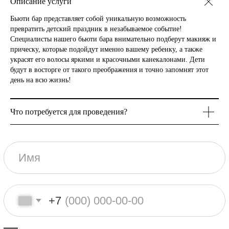
Описание услуги
+7
Бьюти бар представляет собой уникальную возможность
превратить детский праздник в незабываемое событие!
Отправляя свои данные вы соглашаетесь с
Политикой
Специалисты нашего бьюти бара внимательно подберут макияж и
конфиденциальности
сайта Lovart
прическу, которые подойдут именно вашему ребенку, а также
украсят его волосы яркими и красочными канекалонами. Дети
Получить расчет
будут в восторге от такого преображения и точно запомнят этот
день на всю жизнь!
Что потребуется для проведения?