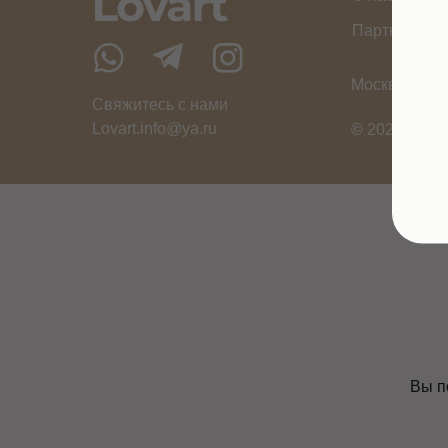
Партнерам
Москва
Свяжитесь с нами
Ну
Lovart.info@ya.ru
©
2024 «LOV
Вы получит