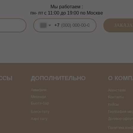
АССЫ
ДОПОЛНИТЕЛЬНО
О КОМП
Аквагрим
Агенствам
Мехенди
Контакты
Бьюти-бар
Кейсы
Блеск-тату
География ме
Аэро тату
Договор офер
Политика кон