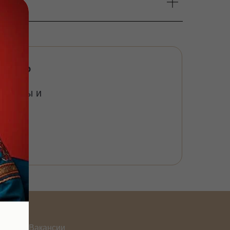
ния?
ссу?
опросы и
Вакансии