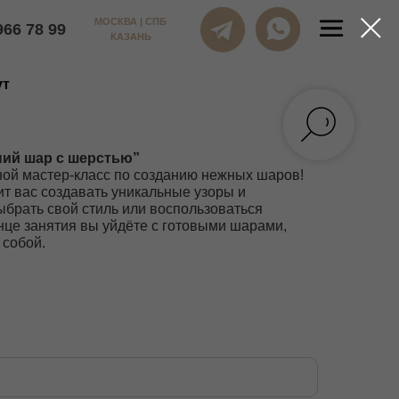
МОСКВА | СПБ
КАЗАНЬ
 с шерстью
ут
ний шар с шерстью”
ой мастер-класс по созданию нежных шаров!
т вас создавать уникальные узоры и
ыбрать свой стиль или воспользоваться
нце занятия вы уйдёте с готовыми шарами,
 собой.