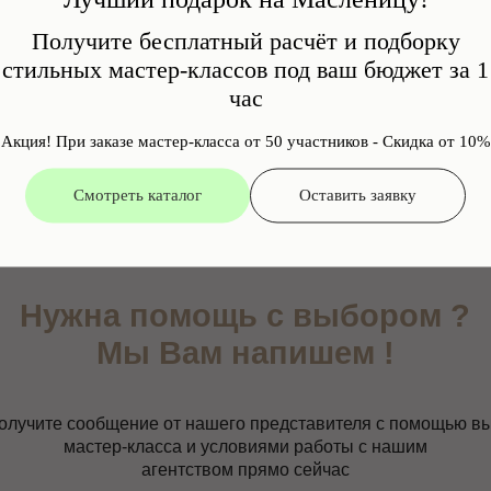
Акции
Кейс
Контакты
Получите бесплатный расчёт и подборку
стильных мастер-классов под ваш бюджет за 1
Казань
Санкт-Петербург
час
lovart.ru
жна помощь с выбором ?
Акция! При заказе мастер-класса от 50 участников - Скидка от 10%
ART» Выездные мастер-классы в Москве и МО
Мы Вам напишем !
Смотреть каталог
Оставить заявку
е сообщение от нашего представителя с помощью выбора
мастер-класса и условиями работы с нашим
агентством прямо сейчас
Мы работаем :
пн- пт с 11:00 до 19:00 по Москве
ЗАКАЗАТЬ ЗВОНОК
+7