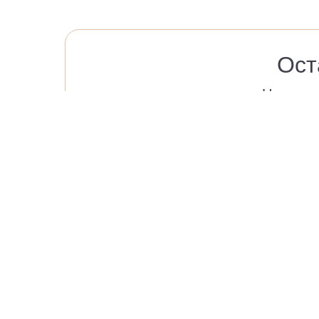
Ост
Напишит
О нас
Партнерам