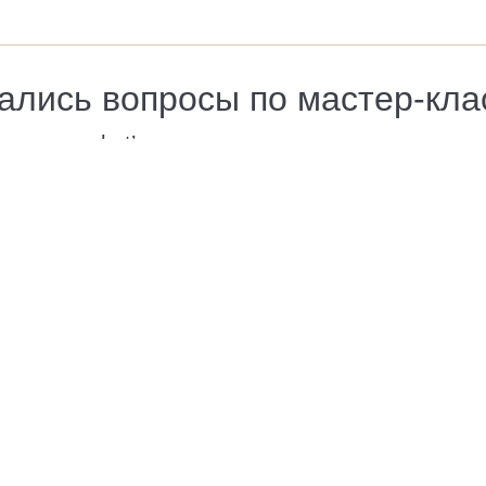
ались вопросы по мастер-кла
е нам в what’s app и мы ответим на все ваши в
расскажем о текущих спец. предложениях
Оставить заявку
Написаться в Whats App
Прайс
Мастер-классы
Отзывы
Акции
Кейс
Контакты