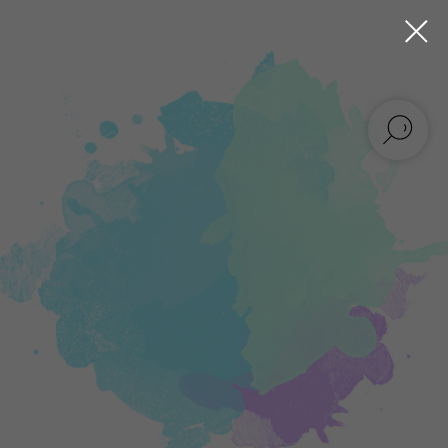
Мастер - класс
“Декор сапожек”
Пригласите нашу креативную команду