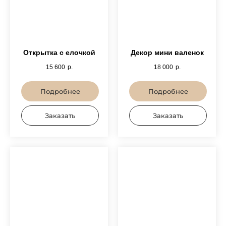
+7
Открытка с елочкой
Декор мини валенок
ЗАКАЗАТЬ ЗВОНОК
15 600
р.
18 000
р.
Подробнее
Подробнее
Заказать
Заказать