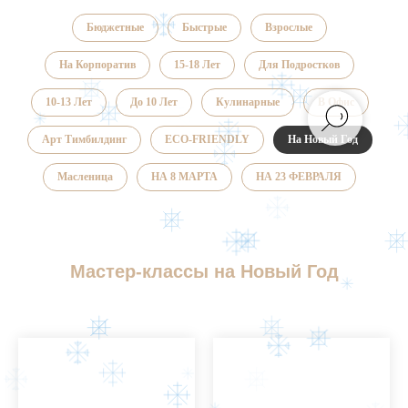
Бюджетные
Быстрые
Взрослые
На Корпоратив
15-18 Лет
Для Подростков
10-13 Лет
До 10 Лет
Кулинарные
В Офис
Арт Тимбилдинг
ECO-FRIENDLY
На Новый Год
Масленица
НА 8 МАРТА
НА 23 ФЕВРАЛЯ
Мастер-классы на Новый Год