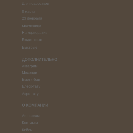
Для подростков
8 марта
23 февраля
Масленица
На корпоратив
Бюджетные
Быстрые
ДОПОЛНИТЕЛЬНО
Аквагрим
Мехенди
Бьюти-бар
Блеск-тату
Аэро тату
О КОМПАНИИ
Агенствам
Контакты
Кейсы