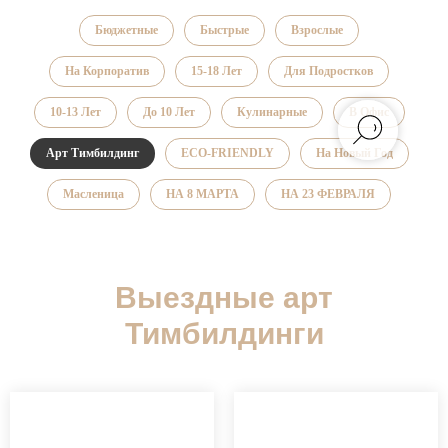
Бюджетные
Быстрые
Взрослые
На Корпоратив
15-18 Лет
Для Подростков
10-13 Лет
До 10 Лет
Кулинарные
В Офис
Арт Тимбилдинг
ECO-FRIENDLY
На Новый Год
Масленица
НА 8 МАРТА
НА 23 ФЕВРАЛЯ
Выездные арт
Тимбилдинги