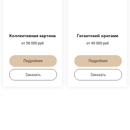
Нужна помощь с
Коллективная картина
Гигантский оригами
выбором ?
от 56 000 руб
от 40 000 руб
Мы Вам напишем !
Подробнее
Подробнее
Вы получите сообщение от нашего представителя с помощью
выбора
мастер-класса и условиями работы с нашим
Заказать
Заказать
агентством прямо сейчас
Мы работаем :
пн- пт с 11:00 до 19:00 по Москве
+7