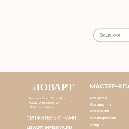
ЛОВАРТ
МАСТЕР-КЛ
Для детей
Москва • Санкт-Петербург
•Казань• Новосибирск
Для девушек
• Ростов-на-Дону
Для мужчин
СВЯЖИТЕСЬ С НАМИ
Для подростков
8 марта
LOVART.INFO@YA.RU