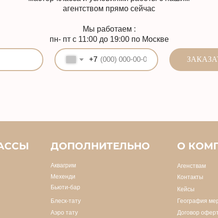
АССЫ
ДОПОЛНИТЕЛЬНО
О КОМ
Аквагрим
Агенствам
Мехенди
Контакты
Бьюти-бар
Кейсы
Блеск-тату
География ме
Аэро тату
Договор офер