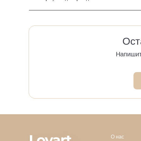
Ост
Напишит
О нас