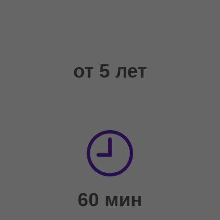
ОСТАВИТЬ ЗАЯВКУ
Нужна помощь с
выбором ?
Мы Вам напишем !
Вы получите сообщение от нашего представителя с помощью
выбора
мастер-класса и условиями работы с нашим