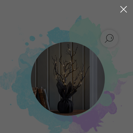
Мастер - класс
“
Зловещее дерево
”
Приглашаем вас на уникальный выездной